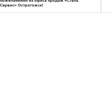
пожеланиями из офиса продаж «Сталь
Сервис» Острогожск!