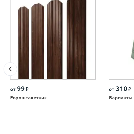
99
310
от
₽
от
₽
Евроштакетник
Варианты 