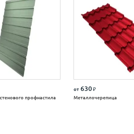
630
от
₽
стенового профнастила
Металлочерепица