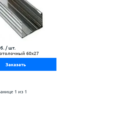
б. /
шт.
отолочный 60х27
Заказать
ранице
1 из 1