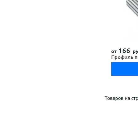
166
от
ру
Профиль п
Товаров на ст