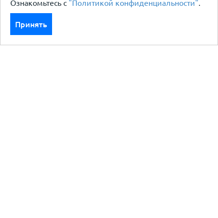
Ознакомьтесь с
"Политикой конфиденциальности"
.
Принять
Каталог
Кровля кровельная система
Фасад
Ограждения заборы
Черный металлопрокат
Утеплители гидро пароизоляция
Водосточные системы
Показать больше
Услуги